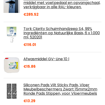
middel met voetpedaal en opvangschaal,
verkrijgbaar in alle RAL-kleuren.
€
285.52
Tork Clarity Schuimhandzeep S4, 99%
Ingrediënten op Natuurlijke Basis, 6 x 1.000
ml, 520201
€
116.01
Afwasmiddel GV-Line 10 l
€
15.86
Siliconen Pads Vilt Sticky Pads, Vloer
Meubelbeschermers Zwart 15mmx2mm
Ronde Pads Stippen, voor Vloermeubels
€
13.29