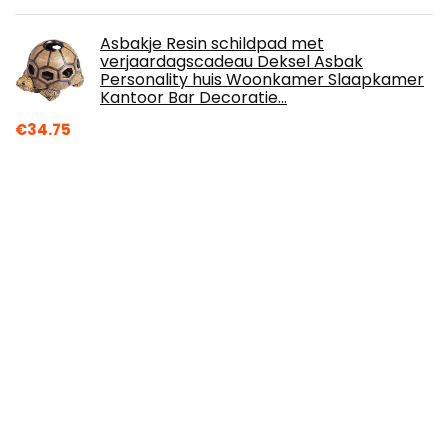
Asbakje Resin schildpad met
verjaardagscadeau Deksel Asbak
Personality huis Woonkamer Slaapkamer
Kantoor Bar Decoratie…
€
34.75
Over ons
Willemvk.nl is een moderne alles-in-één prijsvergelijkings- en
beoordelingswebsite die de beste deals biedt die
beschikbaar zijn op amazon en u op de hoogte houdt via de
laatst toegevoegde blogs. Alle afbeeldingen zijn
auteursrechtelijk beschermd door hun respectievelijke
eigenaren. Alle geciteerde inhoud is afgeleid van hun
respectievelijke bronnen.