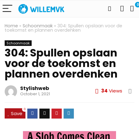
0
Home
»
Schoonmaak
»
304: Spullen opslaan voor de
toekomst en plannen overdenken
Schoonmaak
304: Spullen opslaan
voor de toekomst en
plannen overdenken
Stylishweb
34
Views
October 1, 2021
0
Save