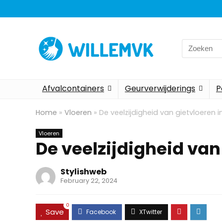
Search
for:
Afvalcontainers
Geurverwijderings
P
Home
»
Vloeren
»
De veelzijdigheid van gietvloeren 
Vloeren
De veelzijdigheid van
Stylishweb
February 22, 2024
0
Save