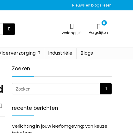
Nieuws en blogs lezen
0
Vergelijken
verlanglijst
Vloerverzorging
Industriële
Blogs
Zoeken
d
recente berichten
Verlichting in jouw leefomgeving: van keuze
tot sfeer