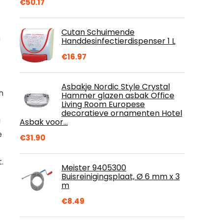
€
50.17
Cutan Schuimende
m
Handdesinfectierdispenser 1 L
€
16.97
Asbakje Nordic Style Crystal
n
Hammer glazen asbak Office
Living Room Europese
decoratieve ornamenten Hotel
u
Asbak voor…
e
€
31.90
.
Meister 9405300
Buisreinigingsplaat, Ø 6 mm x 3
m
€
8.49