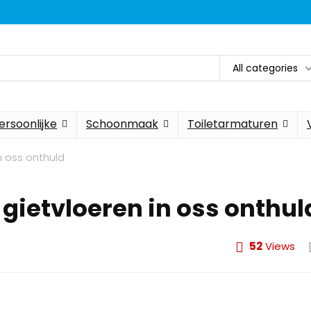
All categories
ersoonlijke
Schoonmaak
Toiletarmaturen
in oss onthuld
 gietvloeren in oss onthul
52
Views