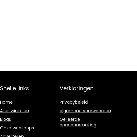
Snelle links
Verklaringen
Home
Privacybeleid
Alles winkelen
algemene voorwaarden
Blogs
Gelieerde
openbaarmaking
Onze webshops
A
dverteren