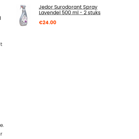
Jedor Surodorant Spray
Lavendel 500 ml - 2 stuks
d
€
24.00
rt
e.
ur