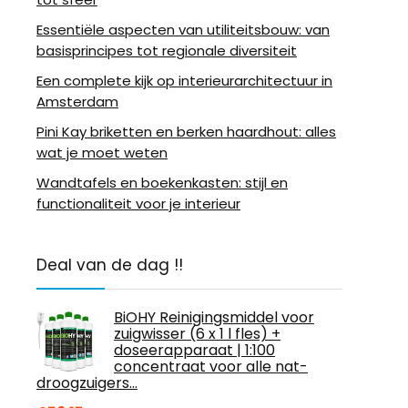
Essentiële aspecten van utiliteitsbouw: van
basisprincipes tot regionale diversiteit
Een complete kijk op interieurarchitectuur in
Amsterdam
Pini Kay briketten en berken haardhout: alles
wat je moet weten
Wandtafels en boekenkasten: stijl en
functionaliteit voor je interieur
Deal van de dag !!
BiOHY Reinigingsmiddel voor
zuigwisser (6 x 1 l fles) +
doseerapparaat | 1:100
concentraat voor alle nat-
droogzuigers…