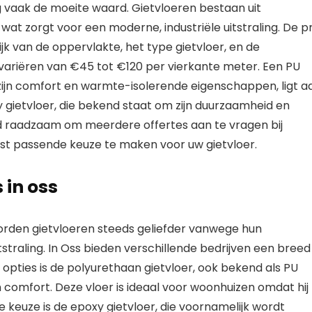
vaak de moeite waard. Gietvloeren bestaan uit
 zorgt voor een moderne, industriële uitstraling. De pri
ijk van de oppervlakte, het type gietvloer, en de
ariëren van €45 tot €120 per vierkante meter. Een PU
zijn comfort en warmte-isolerende eigenschappen, ligt a
 gietvloer, die bekend staat om zijn duurzaamheid en
tijd raadzaam om meerdere offertes aan te vragen bij
est passende keuze te maken voor uw gietvloer.
 in oss
rden gietvloeren steeds geliefder vanwege hun
raling. In Oss bieden verschillende bedrijven een breed
 opties is de polyurethaan gietvloer, ook bekend als PU
en comfort. Deze vloer is ideaal voor woonhuizen omdat hij
 keuze is de epoxy gietvloer, die voornamelijk wordt