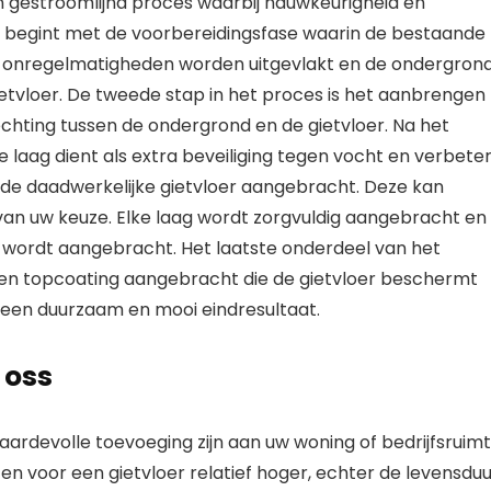
en gestroomlijnd proces waarbij nauwkeurigheid en
s begint met de voorbereidingsfase waarin de bestaande
 onregelmatigheden worden uitgevlakt en de ondergron
ietvloer. De tweede stap in het proces is het aanbrengen
chting tussen de ondergrond en de gietvloer. Na het
 laag dient als extra beveiliging tegen vocht en verbete
 de daadwerkelijke gietvloer aangebracht. Deze kan
 van uw keuze. Elke laag wordt zorgvuldig aangebracht en
 wordt aangebracht. Het laatste onderdeel van het
t een topcoating aangebracht die de gietvloer beschermt
 een duurzaam en mooi eindresultaat.
 oss
aardevolle toevoeging zijn aan uw woning of bedrijfsruimt
ten voor een gietvloer relatief hoger, echter de levensdu