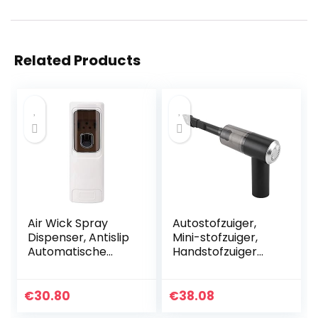
Related Products
Air Wick Spray
Autostofzuiger,
Dispenser, Antislip
Mini-stofzuiger,
Automatische
Handstofzuiger
Luchtverfrisser
Stofafscheider,
Dispenser, voor
Automatische
Office Home
draadloze
€
30.80
€
38.08
stofzuiger