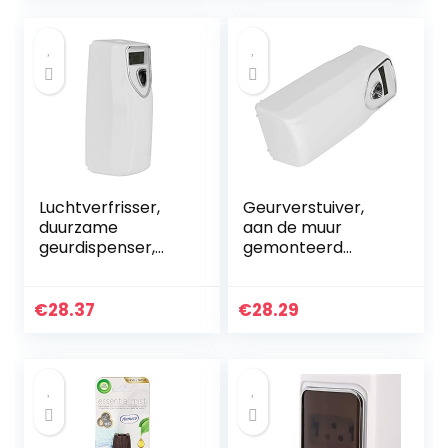
Oplaadbare
Handheld…
Luchtverfrisser,
Geurverstuiver,
duurzame
aan de muur
geurdispenser,
gemonteerd
gebruiksvriendelijk,
Gebruiksvriendelijk
draagbaar, stevig,
e luchtverfrisser,
aan de muur
voor restaurants
€
28.37
€
28.29
bevestigde
Kantoren Treinen
kantoren voor…
Hotels