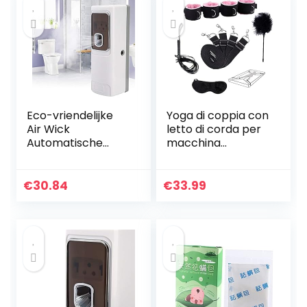
Eco-vriendelijke
Yoga di coppia con
Air Wick
letto di corda per
Automatische
macchina
Spray Dispenser,
fotografica, benda
Automatische
con frusta
Luchtverfrisser
romantica per
€
30.84
€
33.99
Dispenser, voor
giochi di ruolo
Office Bedroom
Home…