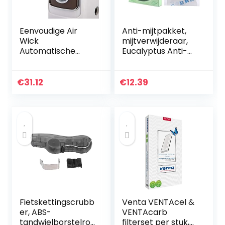
Eenvoudige Air
Anti-mijtpakket,
Wick
mijtverwijderaar,
Automatische
Eucalyptus Anti-
Spray Dispenser,
mijtzak
Automatische
Gemakkelijk te
Luchtverfrisser
gebruiken Tapijt
€
31.12
€
12.39
Dispenser, voor
voor huisdiermat
Kantoor
Schoenenkast…
Woonkamer…
Fietskettingscrubb
Venta VENTAcel &
er, ABS-
VENTAcarb
tandwielborstelrot
filterset per stuk,