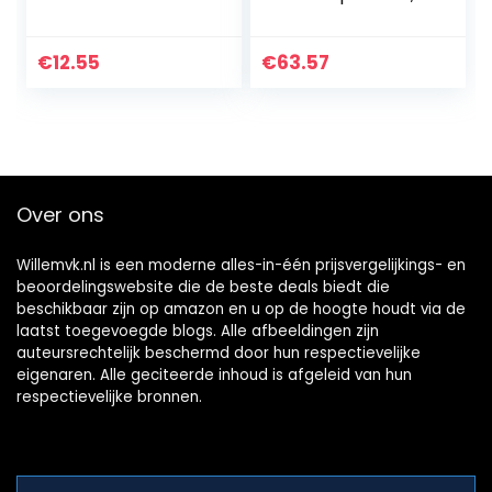
atie Verwijderen
wit
van Grit Elektrisch
Gereedschap
€
12.55
€
63.57
Kettingwasmachin
e voor…
Over ons
Willemvk.nl is een moderne alles-in-één prijsvergelijkings- en
beoordelingswebsite die de beste deals biedt die
beschikbaar zijn op amazon en u op de hoogte houdt via de
laatst toegevoegde blogs. Alle afbeeldingen zijn
auteursrechtelijk beschermd door hun respectievelijke
eigenaren. Alle geciteerde inhoud is afgeleid van hun
respectievelijke bronnen.