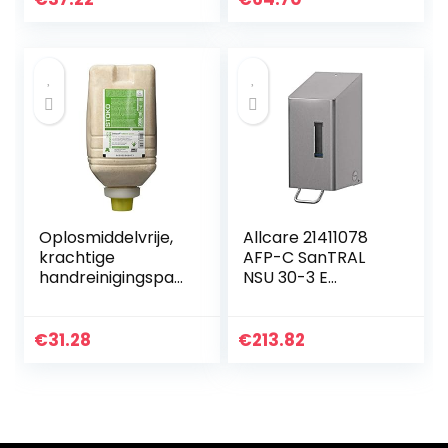
Supplies New
Shampoo Box
Wedding Products
Zeep doseerfles…
Hand Sanitizer…
Oplosmiddelvrije,
Allcare 21411078
krachtige
AFP-C SanTRAL
handreinigingspast
NSU 30-3 E
a (voorheen
Roestvrijstalen
Solopol® natural)
krachtige
met natuurlijk
dispenser, 3000 ml
€
31.28
€
213.82
schuurmiddel en…