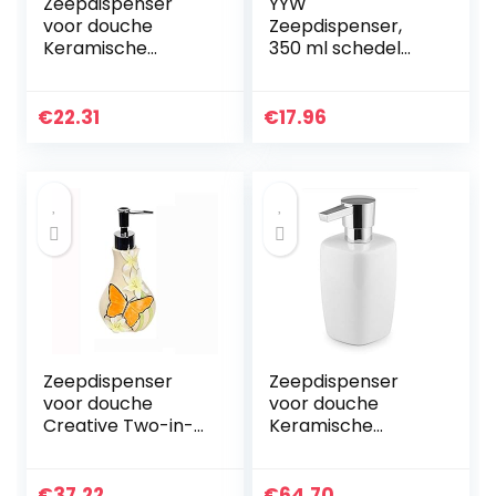
Zeepdispenser
YYW
voor douche
Zeepdispenser,
Keramische
350 ml schedel
Emulsion
design, aanrecht
Zeepdispenser
zeepdispenser
Manual Home
met pomp,
€
22.31
€
17.96
Hotel Shampoo
vloeibare
Shower Hand
zeepdispenser
Sanitizer Hotel…
hars zeepfles
vintage…
Zeepdispenser
Zeepdispenser
voor douche
voor douche
Creative Two-in-
Keramische
one Ceramic
Creative European
Zeepautomaat
Hotel Hotel Hand
Badkamer
Soap Shower Gel
€
37.22
€
64.70