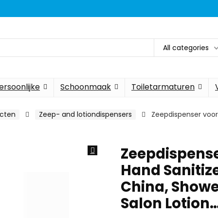
All categories
ersoonlijke
Schoonmaak
Toiletarmaturen
ucten
Zeep- and lotiondispensers
Zeepdispenser voor
Zeepdispens
Hand Sanitize
China, Shower
Salon Lotion