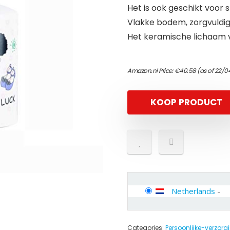
Het is ook geschikt voor 
Vlakke bodem, zorgvuldi
Het keramische lichaam v
Amazon.nl Price:
€
40.58
(as of 22/0
KOOP PRODUCT
Netherlands
-
Categories:
Persoonlijke-verzor