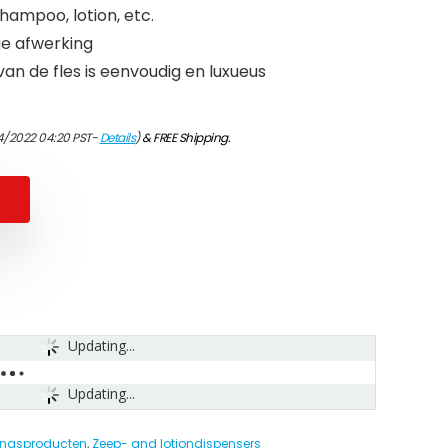
shampoo, lotion, etc.
ge afwerking
an de fles is eenvoudig en luxueus
4/2022 04:20 PST-
Details
)
&
FREE Shipping
.
Updating...
Updating...
gingsproducten
,
Zeep- and lotiondispensers