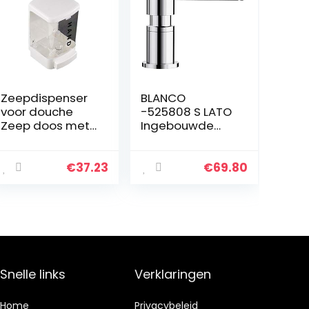
Zeepdispenser
BLANCO
voor douche
-525808 S LATO
Zeep doos met
Ingebouwde
grote capaciteit
dispenser voor
Hotel School
afwasmiddel
Ziekenhuis
voor aanrecht –
€
37.23
€
69.80
Household muur
Eenvoudig vullen
bevestigde
van bovenaf –
Manual Hand…
Tank van 314…
Snelle links
Verklaringen
Home
Privacybeleid