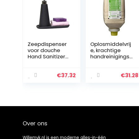
Zeepdispenser
Oplosmiddelvrij
voor douche
e, krachtige
Hand Sanitizer
handreinigingsp
Dispenser
asta (voorheen
Creative
Solopol®
Ceramic Hotel
natural) met
€
37.32
€
31.28
badkameracce
natuurlijk
ssoires
schuurmiddel
Household
en…
Zeepdispenser…
Over ons
Willemvk.nl is een moderne alles-in-één