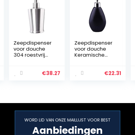
Zeepdispenser
Zeepdispenser
voor douche
voor douche
304 roestvrij
Keramische
staal dik en
Emulsion
duurzaam Hand
Zeepdispenser
Sanitizer Fles
Manual Home
€
38.27
€
22.31
Zeep Dispenser
Hotel Shampoo
Liquid
Shower Hand
Badkamer
Sanitizer Hotel…
Lotion…
WORD LID VAN ONZE MAILLIJST VOOR BEST
Aanbiedingen