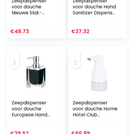
Zeepdispenser
Zeepdispenser
voor douche
voor douche Hand
Nieuwe Slak-
Sanitizer Dispenser
vormige
Creative Ceramic
zeepdispenser
Hotel
Keuken Badkamer
badkameraccesso
€
48.73
€
37.32
Non-contact
ires Household
dispenser for
Zeepdispenser…
vloeibare zeep…
Zeepdispenser
Zeepdispenser
voor douche
voor douche Home
Europese Hand
Hotel Club
Sanitizer Fles Resin
Automatische
Lotion Fles zeep
Zeepdispenser
fles Lotion Soap
Hand Soap Fles
€
39.52
€
66.89