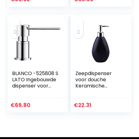
Dispenser Hotel
Facial Cleanser
Bathroom…
Wasfles Shampoo
Soap…
BLANCO -525808 S
Zeepdispenser
LATO Ingebouwde
voor douche
dispenser voor
Keramische
afwasmiddel voor
Emulsion
aanrecht –
Zeepdispenser
Eenvoudig vullen
Manual Home
€
69.80
€
22.31
van bovenaf –
Hotel Shampoo
Tank van 314…
Shower Hand
Sanitizer Hotel…