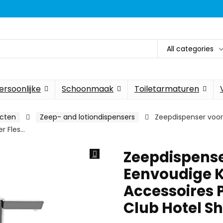
All categories
ersoonlijke
Schoonmaak
Toiletarmaturen
ucten
Zeep- and lotiondispensers
Zeepdispenser voo
r Fles…
Zeepdispens
Eenvoudige 
Accessoires 
Club Hotel S