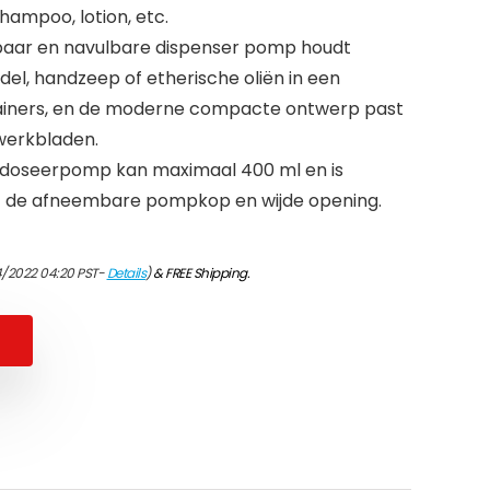
shampoo, lotion, etc.
uikbaar en navulbare dispenser pomp houdt
el, handzeep of etherische oliën in een
containers, en de moderne compacte ontwerp past
werkbladen.
 doseerpomp kan maximaal 400 ml en is
et de afneembare pompkop en wijde opening.
4/2022 04:20 PST-
Details
)
&
FREE Shipping
.