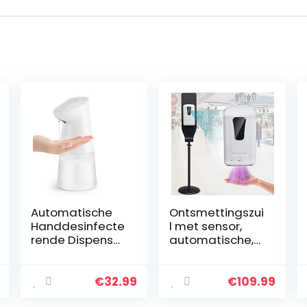
Automatische
Ontsmettingszui
Handdesinfecte
l met sensor,
rende Dispenser,
automatische,
Elektrische
staande
Handdesinfecte
zeepdispenser,
rende Gel
1200 ml,
€
32.99
€
109.99
Dispenser
desinfectiedisp