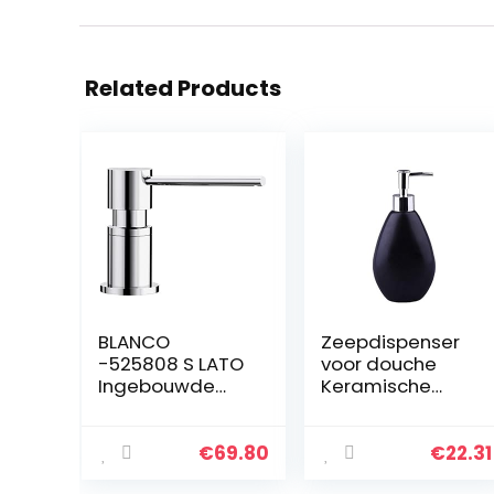
Related Products
BLANCO
Zeepdispenser
-525808 S LATO
voor douche
Ingebouwde
Keramische
dispenser voor
Emulsion
afwasmiddel
Zeepdispenser
voor aanrecht –
Manual Home
€
69.80
€
22.31
Eenvoudig vullen
Hotel Shampoo