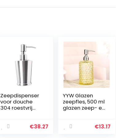
Zeepdispenser
YYW Glazen
voor douche
zeepfles, 500 ml
304 roestvrij
glazen zeep- en
staal dik en
lotiondispenser
duurzaam Hand
met pomp,
Sanitizer Fles
badkameracce
€
38.27
€
13.17
Zeep Dispenser
ssoire,