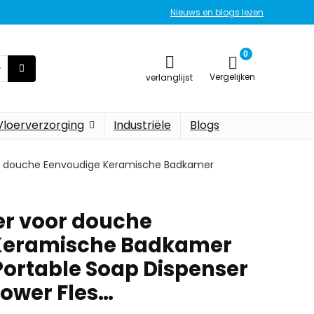
Nieuws en blogs lezen
0
Vergelijken
verlanglijst
Vloerverzorging
Industriële
Blogs
r douche Eenvoudige Keramische Badkamer
er voor douche
Keramische Badkamer
Portable Soap Dispenser
hower Fles…