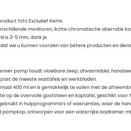
oduct foto Exclusief items.
erschillende monitoren, lichte chromatische aberratie ka
l is 3-5 mm, dank je.
at we u kunnen voorzien van betere producten en diens
penser pomp houdt vloeibare zeep, afwasmiddel, handzeep of 
past de meeste wastafels en werkbladen.
aal 400 ml en is gemakkelijk te vullen met de afneemb
 op de overvolle gootsteen en kaptafel, geschikt voor 
gebruikt in hulpprogramma’s of wasruimtes, waar de hand
d pompkop, ontworpen voor een waterrijke badkamer mil