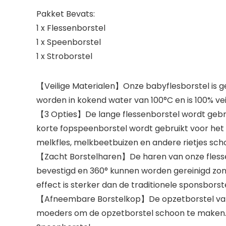
Pakket Bevats:
1 x Flessenborstel
1 x Speenborstel
1 x Stroborstel
【Veilige Materialen】Onze babyflesborstel is ge
worden in kokend water van 100°C en is 100% vei
【3 Opties】De lange flessenborstel wordt gebr
korte fopspeenborstel wordt gebruikt voor het r
melkfles, melkbeetbuizen en andere rietjes sch
【Zacht Borstelharen】De haren van onze flesse
bevestigd en 360° kunnen worden gereinigd zond
effect is sterker dan de traditionele sponsborste
【Afneembare Borstelkop】De opzetborstel van d
moeders om de opzetborstel schoon te maken.