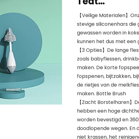
Teat…
【Veilige Materialen】Onz
stevige siliconenhars die 
gewassen worden in koken
kunnen het dus met een g
【3 Opties】De lange fles
zoals babyflessen, drin
maken. De korte fopspeen
fopspenen, bijtzakken, bi
de rietjes van de melkfle
maken. Bottle Brush
【Zacht Borstelharen】De 
hebben een hoge dichthe
worden bevestigd en 360
doodlopende wegen. En de
niet krassen, het reinigen