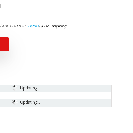
l
/2023 06:03 PST-
Details
)
&
FREE Shipping
.
Updating...
Updating...