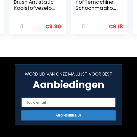
Brush Antistatic
Koffiemachine
Koolstofvezelbo
Schoonmaakbor
rstel voor
stel Houten
vinylplaten
Schoonmaakbor
stel voor
€
9.90
€
9.18
Slijpmachines
Espresso Borstel
voor…
WORD LID VAN ONZE MAILLIJST VOOR BEST
Aanbiedingen