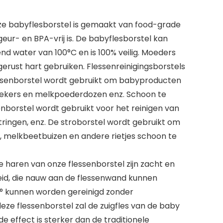
e babyflesborstel is gemaakt van food-grade
geur- en BPA-vrij is. De babyflesborstel kan
d water van 100°C en is 100% veilig. Moeders
erust hart gebruiken. Flessenreinigingsborstels
senborstel wordt gebruikt om babyproducten
kbekers en melkpoederdozen enz. Schoon te
borstel wordt gebruikt voor het reinigen van
jtringen, enz. De stroborstel wordt gebruikt om
s, melkbeetbuizen en andere rietjes schoon te
haren van onze flessenborstel zijn zacht en
id, die nauw aan de flessenwand kunnen
° kunnen worden gereinigd zonder
ze flessenborstel zal de zuigfles van de baby
de effect is sterker dan de traditionele