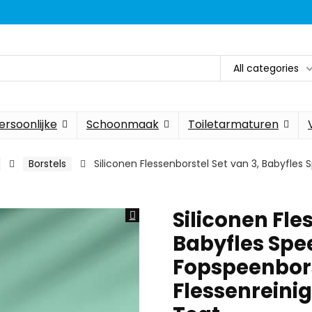
All categories
ersoonlijke
Schoonmaak
Toiletarmaturen
Borstels
Siliconen Flessenborstel Set van 3, Babyfles
Siliconen Fle
Babyfles Spe
Fopspeenbor
Flessenreinig