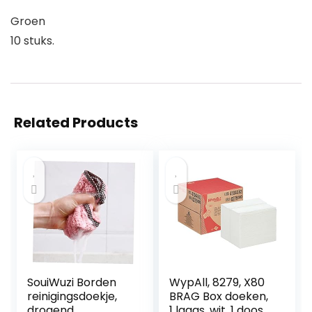
Groen
10 stuks.
Related Products
SouiWuzi Borden
WypAll, 8279, X80
reinigingsdoekje,
BRAG Box doeken,
drogend,
1 laags, wit, 1 doos x