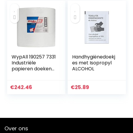
WypAll 190257 7331
Handhygiënedoekj
Industriële
es met Isopropyl
papieren doeken
ALCOHOL
L30 Jumborol –
Extra breed en
lang, 3-laags, wit (1
€
242.46
€
25.89
rol x 1000 vellen)
Over ons