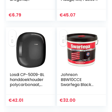
hangende
160 doeken
handdoeken,
koraal, fleece,
€
6.79
€
45.07
keukenrag,
willekeurige
kleuren, 5 stuks…
Losdi CP-5009-BL
Johnson
handdoekhouder
BBW10CCE
polycarbonaat,
Swarfega Black
zwart
Box krachtige
reinigingsdoekje,
150 doeken –
€
42.01
€
32.00
emmer, 4 stuks