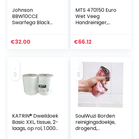
Johnson
MTS 470150 Euro
BBW10CCE
Wet Veeg
Swarfega Black
Handreiniger,
Box krachtige
huidvriendelijk,
reinigingsdoekje,
hoge effectiviteit,
150 doeken –
600 vellen x
€
32.00
€
66.12
emmer, 4 stuks
emmer,
afmetingen 31 x 25
cm
KATRIN® Dweildoek
SouiWuzi Borden
Basic XXL, tissue, 2-
reinigingsdoekje,
laags, op rol, 1.000
drogend,
doeken, 38 x 38 cm
hangende