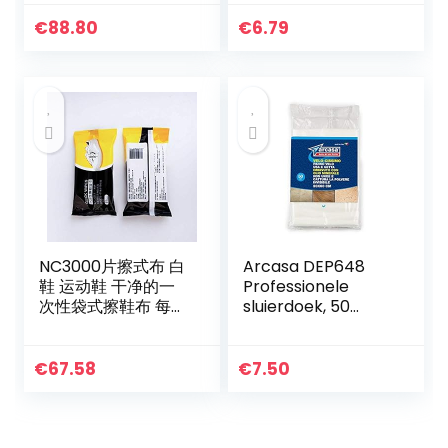
(2 rollen), je
handdoeken,
ontvangt 1
koraal, fleece,
€
88.80
€
6.79
verpakking van…
keukenrag,
willekeurige
kleuren, 5 stuks…
NC3000片擦式布 白
Arcasa DEP648
鞋 运动鞋 干净的一
Professionele
次性袋式擦鞋布 每包
sluierdoek, 50
15片 【200包一件】
stuks, 20 x 60 cm
€
67.58
€
7.50