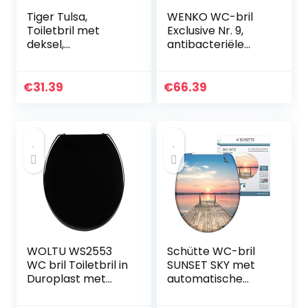
Tiger Tulsa,
WENKO WC-bril
Toiletbril met
Exclusive Nr. 9,
deksel,
antibacteriële
Thermoplast, Wit
toiletbril met
softclosemechanis
me
€
31.39
€
66.39
WOLTU WS2553
Schütte WC-bril
WC bril Toiletbril in
SUNSET SKY met
Duroplast met
automatische
scharnier,WC
sluiting,
deksel hoes WC-
toiletdeksel met