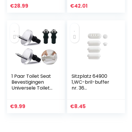
afdekking met
motief en
€
28.99
€
42.01
softclose
snelsluiting voor
mechanisme
het reinigen…
1 Paar Toilet Seat
Sitzplatz 64900
Bevestigingen
1,WC-bril-buffer
Universele Toilet
nr. 36
Seat Scharnier
oplegstoppen
met Reserve
voor toiletbril
Uitbreidende
afstandhouder
€
9.99
€
8.45
Rubber Schroeven
voor wc-bril
demper wit
kunststof