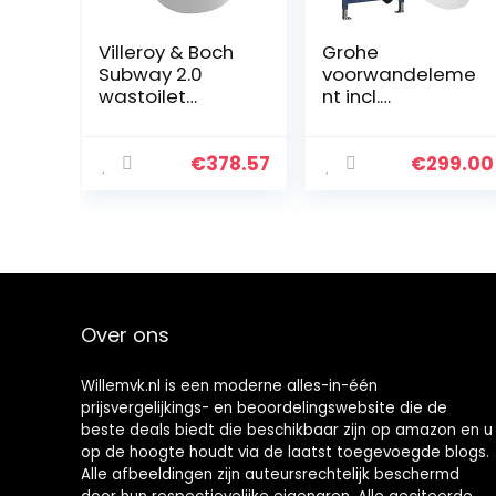
Villeroy & Boch
Grohe
Subway 2.0
voorwandeleme
wastoilet
nt incl.
compact
deurplaat Skate
560610
Air+ Lavita
355x480mm,
wandtoilet
€
378.57
€
299.00
Kleur: Wit
zonder
Keramisch Plus
spoelrand + wc-
– 560610R1
bril met soft-
close…
Over ons
Willemvk.nl is een moderne alles-in-één
prijsvergelijkings- en beoordelingswebsite die de
beste deals biedt die beschikbaar zijn op amazon en u
op de hoogte houdt via de laatst toegevoegde blogs.
Alle afbeeldingen zijn auteursrechtelijk beschermd