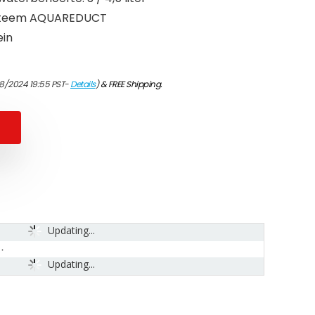
steem AQUAREDUCT
ein
08/2024 19:55 PST-
Details
)
&
FREE Shipping
.
Updating...
Updating...