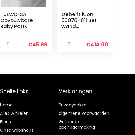
TUEWDFSA
Geberit iCon
Opvouwbare
500784011 Set
Baby Potty
wand
Training Seat
diepspoelbak
Baby Kinderen
zonder
Potty Toilet
spoelrand met
€
45.99
€
414.00
Baby Kids Toilet
softclose en
Seat met
Quick-Release
Verstelbare
wc-bril, wit
Ladder…
Snelle links
Verklaringen
Home
Privacybeleid
Alles winkelen
algemene voorwaarden
Blogs
Gelieerde
openbaarmaking
Onze webshops