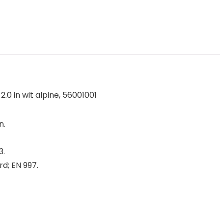
.0 in wit alpine, 56001001
n.
3.
d; EN 997.