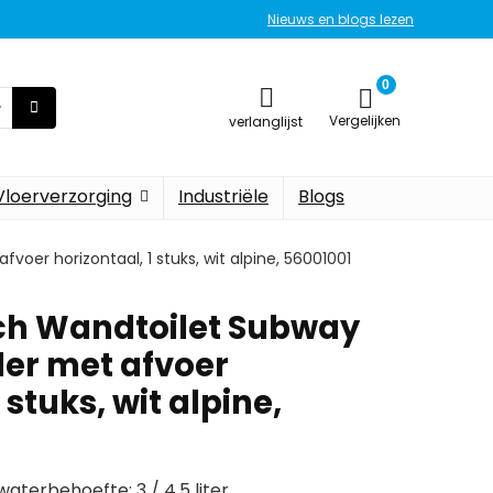
Nieuws en blogs lezen
0
Vergelijken
verlanglijst
Vloerverzorging
Industriële
Blogs
voer horizontaal, 1 stuks, wit alpine, 56001001
och Wandtoilet Subway
ler met afvoer
 stuks, wit alpine,
waterbehoefte: 3 / 4,5 liter