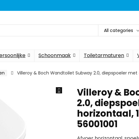
All categories
ersoonlijke
Schoonmaak
Toiletarmaturen
ten
Villeroy & Boch Wandtoilet Subway 2.0, diepspoeler met af
Villeroy & B
2.0, diepspoe
horizontaal, 1
56001001
Afvoer horizontaal, spoel