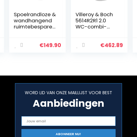
Spoelrandloze &
Villeroy & Boch
wandhangend
5614R2R1 2.0
ruimtebesparen
WC-combi-
de toilet
pack met
geïntegreerde
Ceramic+, wit
bidet-taharet
€
149.90
€
462.89
functie met
verstelbare
sproeikop…
WORD LID VAN ONZE MAILLIJST VOOR BEST
Aanbiedingen