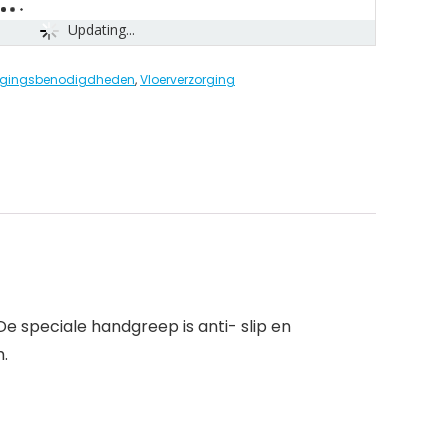
Updating...
inigingsbenodigdheden
,
Vloerverzorging
e speciale handgreep is anti- slip en
m.