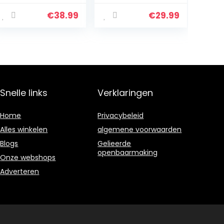
Change, Li-Ion,
3,6 V, oplader
18 V, 540 ml
via jackstekker,
€
38.99
€
29.99
stofafzuiging,
8 W, zwart
incl. 3 sproeiers…
Snelle links
Verklaringen
Home
Privacybeleid
Alles winkelen
algemene voorwaarden
Blogs
Gelieerde
openbaarmaking
Onze webshops
A
dverteren