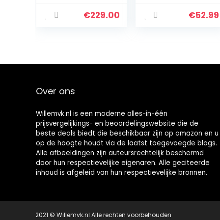
voor harde
stofzuiger met
vloeren en
UV-C licht |
€
229.00
€
52.99
vloerbedekking,
reiniging en
zuigt en dweilt
desinfectie in
vloeren in één…
één stap | incl…
Over ons
Willemvk.nl is een moderne alles-in-één
prijsvergelijkings- en beoordelingswebsite die de
beste deals biedt die beschikbaar zijn op amazon en u
op de hoogte houdt via de laatst toegevoegde blogs.
Alle afbeeldingen zijn auteursrechtelijk beschermd
door hun respectievelijke eigenaren. Alle geciteerde
inhoud is afgeleid van hun respectievelijke bronnen.
2021 © Willemvk.nl Alle rechten voorbehouden