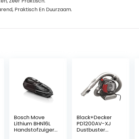
ten, Zeer Praktisch.
rend, Praktisch En Duurzaam.
Bosch Move
Black+Decker
Lithium BHN16L
PD1200AV-XJ
Handstofzuiger,
Dustbuster
16 V,
PD1200AV Flexi