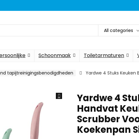
All categories
ersoonlijke
Schoonmaak
Toiletarmaturen
and tapijtreinigingsbenodigdheden
Yardwe 4 Stuks Keuken B
Yardwe 4 Stu
Handvat Keuk
Scrubber Voo
Koekenpan S