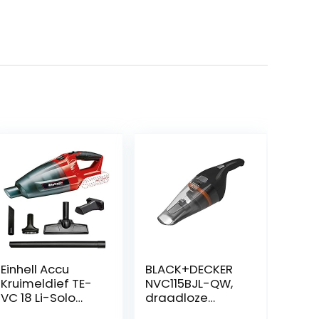
Einhell Accu
BLACK+DECKER
Kruimeldief TE-
NVC115BJL-QW,
VC 18 Li-Solo
draadloze
Power X-
handstofzuiger,