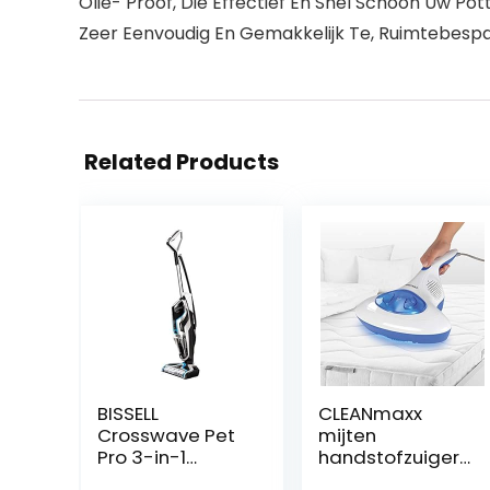
Olie- Proof, Die Effectief En Snel Schoon Uw Pot
Zeer Eenvoudig En Gemakkelijk Te, Ruimtebespa
Related Products
BISSELL
CLEANmaxx
Crosswave Pet
mijten
Pro 3-in-1
handstofzuiger |
Vloerreiniger,
anti-mijt