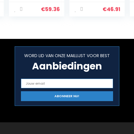
accustofzuiger,
PD1200AV
ideaal voor
Auto-/handstof
€
59.36
€
46.91
stoffering en
zuiger met
auto, zakloos,
flexibele
draadloos…
zuigslang met 12
V…
WORD LID VAN ONZE MAILLIJST VOOR BEST
Aanbiedingen