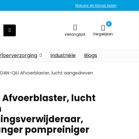
Nieuws en blogs lezen
0
Vergelijken
verlanglijst
Vloerverzorging
Industriële
Blogs
AN-QIU Afvoerblaster, lucht aangedreven
fvoerblaster, lucht
n
ingsverwijderaar,
unger pompreiniger