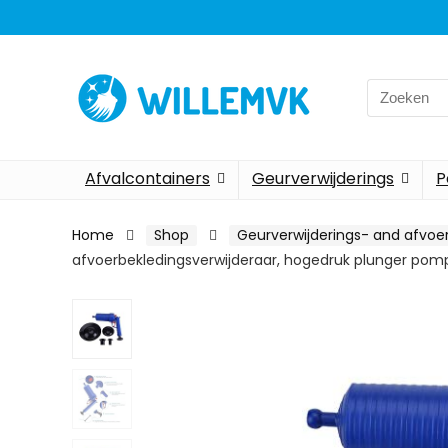
Search
for:
Afvalcontainers
Geurverwijderings
P
Home
Shop
Geurverwijderings- and afvo
afvoerbekledingsverwijderaar, hogedruk plunger pompr