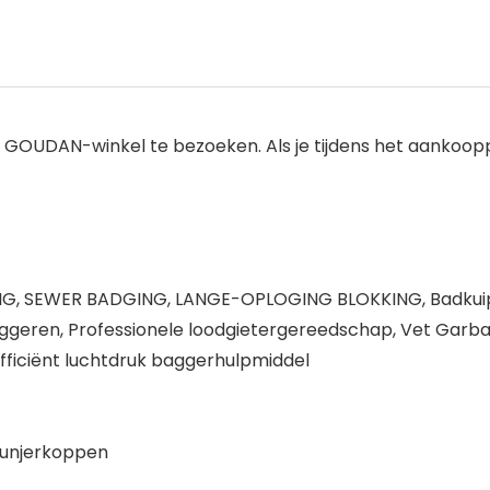
jn GOUDAN-winkel te bezoeken. Als je tijdens het aanko
 SEWER BADGING, LANGE-OPLOGING BLOKKING, Badkuip v
baggeren, Professionele loodgietergereedschap, Vet Gar
efficiënt luchtdruk baggerhulpmiddel
plunjerkoppen