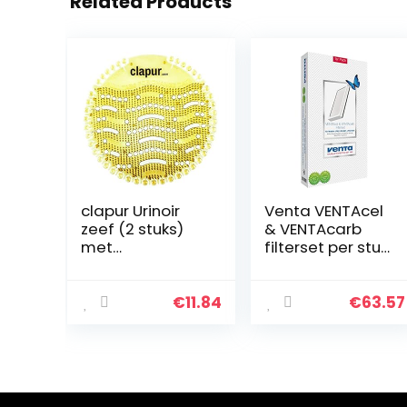
Related Products
clapur Urinoir
Venta VENTAcel
zeef (2 stuks)
& VENTAcarb
met
filterset per stuk,
vervangingsindi
wit
cator en
spatbeschermin
€
11.84
€
63.57
g, voor elk
pissoir en urinoir,
rond (2 x citrus…