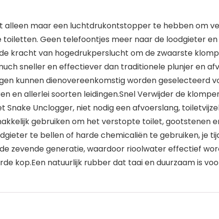
ft alleen maar een luchtdrukontstopper te hebben om ver
e toiletten. Geen telefoontjes meer naar de loodgieter en
 de kracht van hogedrukperslucht om de zwaarste klompen
uch sneller en effectiever dan traditionele plunjer en af
uggen kunnen dienovereenkomstig worden geselecteerd v
n en allerlei soorten leidingen.Snel Verwijder de klompe
 Snake Unclogger, niet nodig een afvoerslang, toiletvijze
kkelijk gebruiken om het verstopte toilet, gootstenen en
ieter te bellen of harde chemicaliën te gebruiken, je tijd
n de zevende generatie, waardoor rioolwater effectief wo
rde kop.Een natuurlijk rubber dat taai en duurzaam is voo