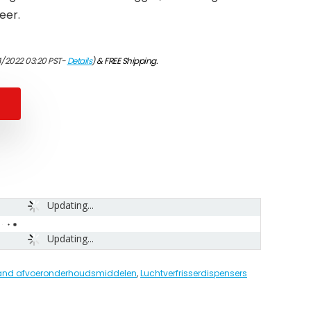
eer.
4/2022 03:20 PST-
Details
)
&
FREE Shipping
.
Updating...
Updating...
 and afvoeronderhoudsmiddelen
,
Luchtverfrisserdispensers