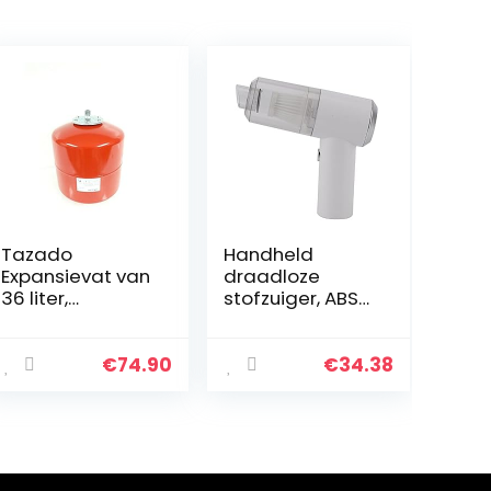
Tazado
Handheld
Expansievat van
draadloze
36 liter,
stofzuiger, ABS
drukketel,
draadloze
compensatieres
handheld
ervoir voor
autostofzuiger
€
74.90
€
34.38
verwarmingsinst
voor puin voor
allaties +
kattenhaar voor
zonne-
vloeistof voor…
installaties