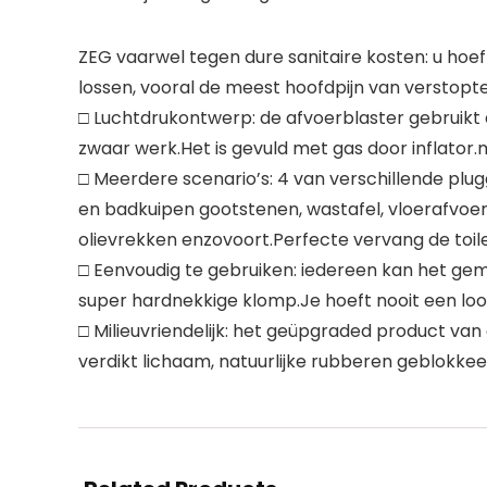
ZEG vaarwel tegen dure sanitaire kosten: u hoe
lossen, vooral de meest hoofdpijn van verstopt
□ Luchtdrukontwerp: de afvoerblaster gebruikt
zwaar werk.Het is gevuld met gas door inflator.m
□ Meerdere scenario’s: 4 van verschillende pl
en badkuipen gootstenen, wastafel, vloerafvoere
olievrekken enzovoort.Perfecte vervang de toilet
□ Eenvoudig te gebruiken: iedereen kan het gema
super hardnekkige klomp.Je hoeft nooit een loodg
□ Milieuvriendelijk: het geüpgraded product va
verdikt lichaam, natuurlijke rubberen geblokkee