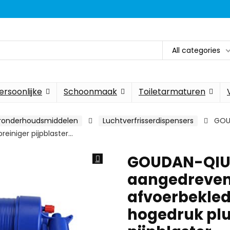
All categories
ersoonlijke
Schoonmaak
Toiletarmaturen
eronderhoudsmiddelen
Luchtverfrisserdispensers
GOUD
einiger pijpblaster…
GOUDAN-QIU A
aangedreve
afvoerbekled
hogedruk pl