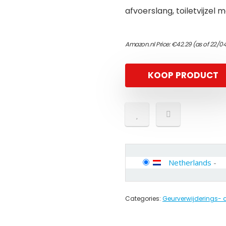
afvoerslang, toiletvijzel m
Amazon.nl Price:
€
42.29
(as of 22/0
KOOP PRODUCT
Netherlands
-
Categories:
Geurverwijderings-