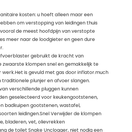
anitaire kosten: u hoeft alleen maar een
ebben om verstopping van leidingen thuis
, vooral de meest hoofdpijn van verstopte
tjes meer naar de loodgieter en geen dure
r.
fvoerblaster gebruikt de kracht van
 zwaarste klompen snel en gemakkelijk te
r werk.Het is gevuld met gas door inflator.much
 traditionele plunjer en afvoer slangen.
 van verschillende pluggen kunnen
den geselecteerd voor keukengootstenen,
en badkuipen gootstenen, wastafel,
 soorten leidingen.Snel Verwijder de klompen
, bladeren, vet, olievrekken
ng de toilet Snake Unclogger, niet nodig een