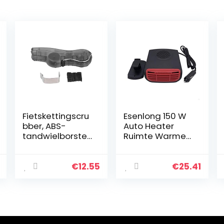
Fietskettingscru
Esenlong 150 W
bber, ABS-
Auto Heater
tandwielborstelr
Ruimte Warmer
otatie
Aromatherapie
Verwijderen van
Elektrische
Grit Elektrisch
Kachel
€
12.55
€
25.41
Gereedschap
Ventilator
Kettingwasmac
Voorruit
hine voor…
Demister
Ontdooster 12
V…