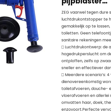
pijpblaster…
ZEG vaarwel tegen dure s
luchtdrukontstopper te h
gemakkelijk op te lossen
toiletten. Geen telefoon
sanitaire rekeningen mee
□ Luchtdrukontwerp: de a
hogedrukperslucht om de
ontploffen, zelfs op zwaa
sneller en effectiever dan
□ Meerdere scenario’s: 4
dienovereenkomstig wor
toiletafvoeren, douche- 
vloerafvoeren en allerlei
omvatten haar, doek, thee
enzovoort.Perfecte verva